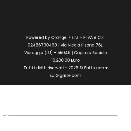
Powered by Orange 7 s.r.l. - P.IVA e C.F.
02486790468 | Via Nicola Pisano 76L,
Viareggio (LU) - 55049 | Capitale Sociale
10.200,00 Euro
Tutti i diritti riservati - 2026 © Fatto con
♥
su
Gigarte.com
Le tue preferenze relative alla privacy
Informativa sulla raccolta