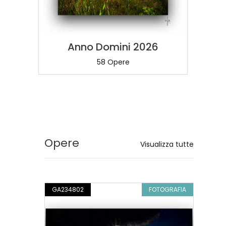
Anno Domini 2026
58 Opere
Opere
Visualizza tutte
GRAFIA
GA234802
FOTOGRAFIA
GA